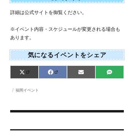
詳細は公式サイトを御覧ください。
※イベント内容・スケジュールが変更される場合も
あります。
気になるイベントをシェア
Share
Share
Share
Share
X
F
E
S
on
on
on
on
(
a
m
M
T
c
a
S
w
e
i
投
カ
福岡イベント
i
b
l
稿
テ
t
o
日:
ゴ
t
o
e
k
リ
r
ー
)
投
稿