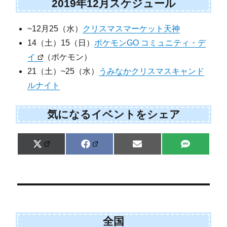
2019年12月スケジュール
~12月25（水）
クリスマスマーケット天神
14（土）15（日）
ポケモンGO コミュニティ・デ
イ
（ポケモン）
21（土）~25（水）
うみなかクリスマスキャンド
ルナイト
気になるイベントをシェア
Share
Share
Share
Share
X
F
E
S
on
on
on
on
(
a
m
M
T
c
a
S
w
e
i
i
b
l
t
o
t
o
e
k
r
全国
)