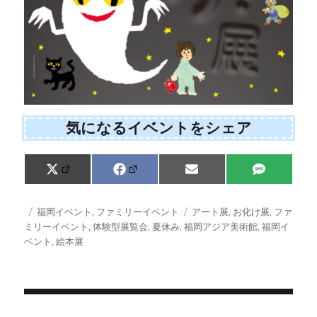
気になるイベントをシェア
Share
Share
Share
Share
X
F
E
S
on
on
on
on
(
a
m
M
T
c
a
S
w
e
i
投
カ
タ
福岡イベント
,
ファミリーイベント
アート展
,
お化け展
,
ファ
i
b
l
稿
テ
グ
ミリーイベント
,
体験型展覧会
,
夏休み
,
福岡アジア美術館
,
福岡イ
t
o
日:
ゴ
ベント
,
絵本展
t
o
e
k
リ
r
ー
)
投