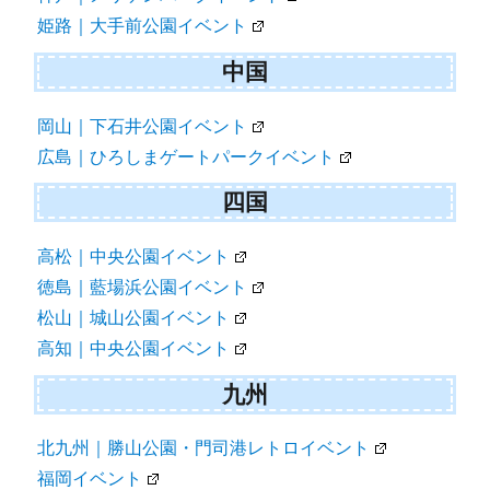
姫路｜大手前公園イベント
中国
岡山｜下石井公園イベント
広島｜ひろしまゲートパークイベント
四国
高松｜中央公園イベント
徳島｜藍場浜公園イベント
松山｜城山公園イベント
高知｜中央公園イベント
九州
北九州｜勝山公園・門司港レトロイベント
福岡イベント