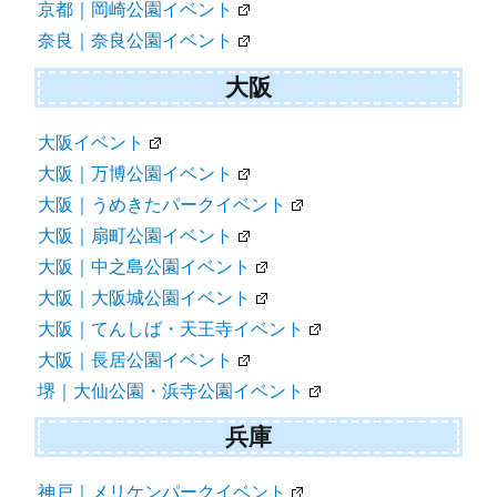
京都｜岡崎公園イベント
奈良｜奈良公園イベント
大阪
大阪イベント
大阪｜万博公園イベント
大阪｜うめきたパークイベント
大阪｜扇町公園イベント
大阪｜中之島公園イベント
大阪｜大阪城公園イベント
大阪｜てんしば・天王寺イベント
大阪｜長居公園イベント
堺｜大仙公園・浜寺公園イベント
兵庫
神戸｜メリケンパークイベント