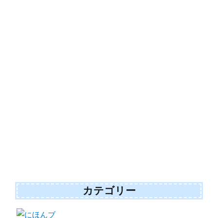
カテゴリー