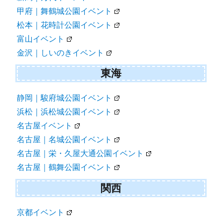
甲府｜舞鶴城公園イベント
松本｜花時計公園イベント
富山イベント
金沢｜しいのきイベント
東海
静岡｜駿府城公園イベント
浜松｜浜松城公園イベント
名古屋イベント
名古屋｜名城公園イベント
名古屋｜栄・久屋大通公園イベント
名古屋｜鶴舞公園イベント
関西
京都イベント