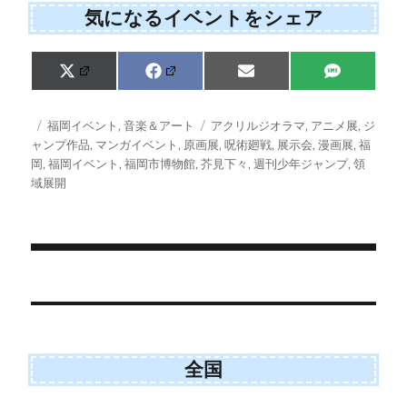
気になるイベントをシェア
Share
Share
Share
Share
X
F
E
S
on
on
on
on
(
a
m
M
T
c
a
S
w
e
i
投
カ
タ
福岡イベント
,
音楽＆アート
アクリルジオラマ
,
アニメ展
,
ジ
i
b
l
稿
テ
グ
ャンプ作品
,
マンガイベント
,
原画展
,
呪術廻戦
,
展示会
,
漫画展
,
福
t
o
日:
ゴ
岡
,
福岡イベント
,
福岡市博物館
,
芥見下々
,
週刊少年ジャンプ
,
領
t
o
e
k
リ
域展開
r
ー
)
投
稿
ナ
ビ
全国
ゲ