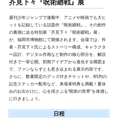
芥見下々『呪術廻戦』展
週刊少年ジャンプで連載中、アニメや映画でも大ヒ
ットを記録している話題作『呪術廻戦』。その創作
の裏側に迫る特別展「芥見下々『呪術廻戦』展」
が、福岡市博物館にて開催されます。会場では、作
者・芥見下々氏によるストーリー構成、キャラクタ
ー設計、デジタル作画など創作の核心部分を、解説
付きで一挙公開。初期アイデアから進化する構図ま
で、ファンならずとも惹き込まれる展示内容です。
さらに、数量限定のグッズ付きチケットや、B5判の
記念ステッカー配布など、来場者特典も満載！夏休
みのお出かけに、心を揺さぶる“呪術の世界”を体感し
に行きましょう。
日程