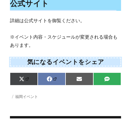
公式サイト
詳細は公式サイトを御覧ください。
※イベント内容・スケジュールが変更される場合も
あります。
気になるイベントをシェア
Share
Share
Share
Share
X
F
E
S
on
on
on
on
(
a
m
M
T
c
a
S
w
e
i
投
カ
福岡イベント
i
b
l
稿
テ
t
o
日:
ゴ
t
o
e
k
リ
r
ー
)
投