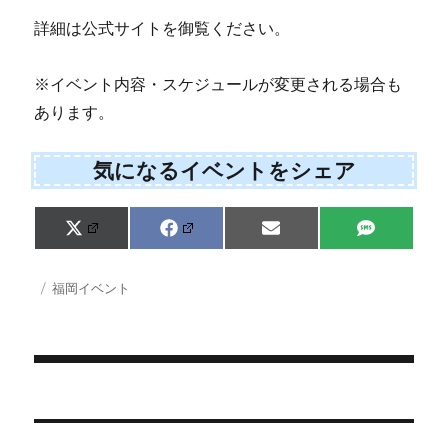
詳細は公式サイトを御覧ください。
※イベント内容・スケジュールが変更される場合も
あります。
気になるイベントをシェア
Share
Share
Share
Share
X
F
E
S
on
on
on
on
(
a
m
M
T
c
a
S
w
e
i
投
カ
福岡イベント
i
b
l
稿
テ
t
o
日:
ゴ
t
o
e
k
リ
r
ー
)
投
稿