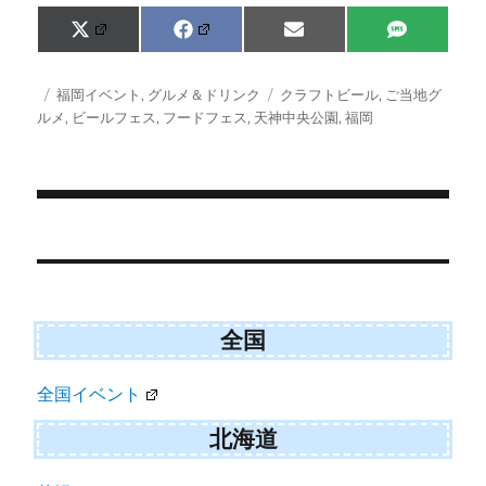
Share
Share
Share
Share
X
F
E
S
on
on
on
on
(
a
m
M
T
c
a
S
w
e
i
投
カ
タ
福岡イベント
,
グルメ＆ドリンク
クラフトビール
,
ご当地グ
i
b
l
稿
テ
グ
ルメ
,
ビールフェス
,
フードフェス
,
天神中央公園
,
福岡
t
o
日:
ゴ
t
o
e
k
リ
r
ー
)
投
稿
ナ
ビ
全国
ゲ
全国イベント
ー
シ
北海道
ョ