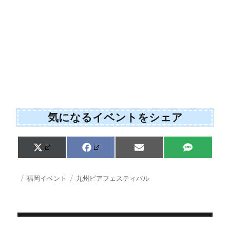
気になるイベントをシェア
Share
Share
Share
Share
X
F
E
S
on
on
on
on
(
a
m
M
T
c
a
S
w
e
i
投
カ
タ
福岡イベント
九州ビアフェスティバル
i
b
l
稿
テ
グ
t
o
日:
ゴ
t
o
e
k
リ
r
ー
)