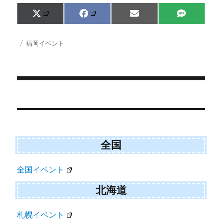
Share
Share
Share
Share
X
F
E
S
on
on
on
on
(
a
m
M
T
c
a
S
w
e
i
投
カ
福岡イベント
i
b
l
稿
テ
t
o
日:
ゴ
t
o
e
k
リ
r
ー
)
投
稿
ナ
ビ
全国
ゲ
全国イベント
ー
シ
北海道
ョ
札幌イベント