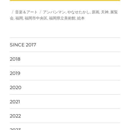
投
カ
タ
音楽＆アート
アンパンマン
,
やなせたかし
,
原画
,
天神
,
展覧
稿
テ
グ
会
,
福岡
,
福岡市中央区
,
福岡県立美術館
,
絵本
日:
ゴ
リ
ー
SINCE 2017
2018
2019
2020
2021
2022
2023