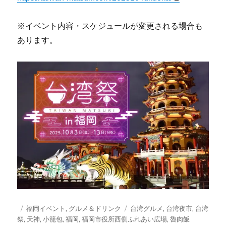
※イベント内容・スケジュールが変更される場合も
あります。
投
カ
タ
福岡イベント
,
グルメ＆ドリンク
台湾グルメ
,
台湾夜市
,
台湾
稿
テ
グ
祭
,
天神
,
小籠包
,
福岡
,
福岡市役所西側ふれあい広場
,
魯肉飯