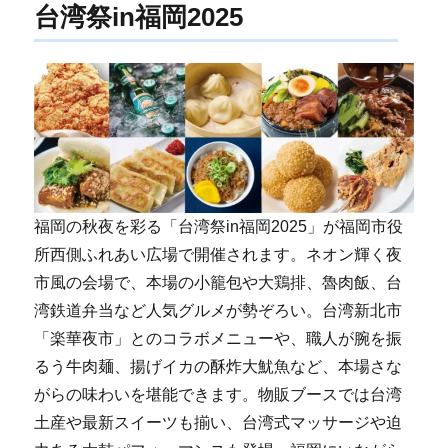
台湾祭in福岡2025
福岡の秋夜を彩る「台湾祭in福岡2025」が福岡市役
所西側ふれあい広場で開催されます。ネオン輝く夜
市風の会場で、本場の小籠包や大鶏排、魯肉飯、台
湾鉄道弁当など人気グルメが勢ぞろい。台湾新北市
「楽華夜市」とのコラボメニューや、職人が腕を振
るう牛肉麺、揚げイカの酥炸大魷魚など、本場さな
がらの味わいを堪能できます。物販ブースでは台湾
土産や最新スイーツも揃い、台湾式マッサージや迫