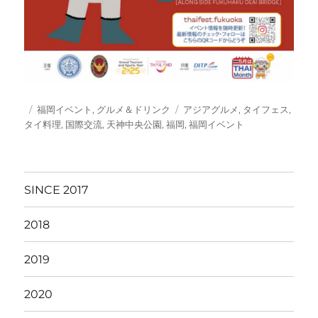
投
カ
タ
福岡イベント
,
グルメ＆ドリンク
アジアグルメ
,
タイフェス
,
稿
テ
グ
タイ料理
,
国際交流
,
天神中央公園
,
福岡
,
福岡イベント
日:
ゴ
リ
ー
SINCE 2017
2018
2019
2020