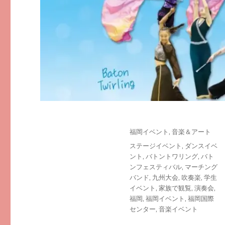
投
カ
福岡イベント
,
音楽＆アート
稿
テ
タ
ステージイベント
,
ダンスイベ
日:
ゴ
グ
ント
,
バトントワリング
,
バト
リ
ンフェスティバル
,
マーチング
ー
バンド
,
九州大会
,
吹奏楽
,
学生
イベント
,
家族で観覧
,
演奏会
,
福岡
,
福岡イベント
,
福岡国際
センター
,
音楽イベント