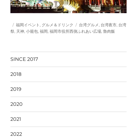
投
カ
タ
福岡イベント
,
グルメ＆ドリンク
台湾グルメ
,
台湾夜市
,
台湾
稿
テ
グ
祭
,
天神
,
小籠包
,
福岡
,
福岡市役所西側ふれあい広場
,
魯肉飯
日:
ゴ
リ
ー
SINCE 2017
2018
2019
2020
2021
2022