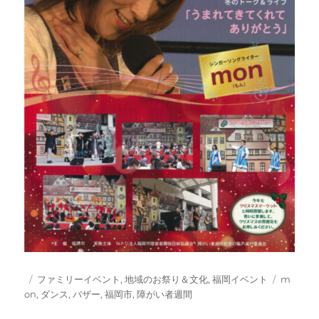
投
カ
タ
ファミリーイベント
,
地域のお祭り＆文化
,
福岡イベント
m
稿
テ
グ
on
,
ダンス
,
バザー
,
福岡市
,
障がい者週間
日:
ゴ