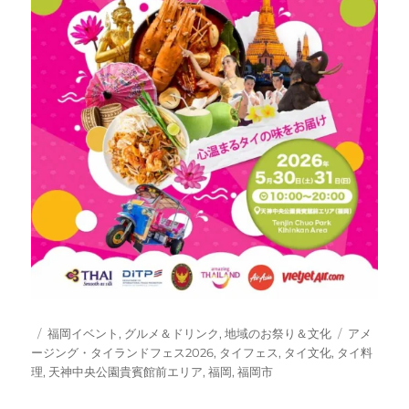
投
カ
タ
福岡イベント
,
グルメ＆ドリンク
,
地域のお祭り＆文化
アメ
稿
テ
グ
ージング・タイランドフェス2026
,
タイフェス
,
タイ文化
,
タイ料
日:
ゴ
理
,
天神中央公園貴賓館前エリア
,
福岡
,
福岡市
リ