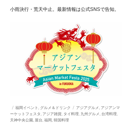
小雨決行・荒天中止。最新情報は公式SNSで告知。
投
カ
タ
福岡イベント
,
グルメ＆ドリンク
アジアグルメ
,
アジアンマ
稿
テ
グ
ーケットフェスタ
,
アジア雑貨
,
タイ料理
,
九州グルメ
,
台湾料理
,
日:
ゴ
天神中央公園
,
屋台
,
福岡
,
韓国料理
リ
ー