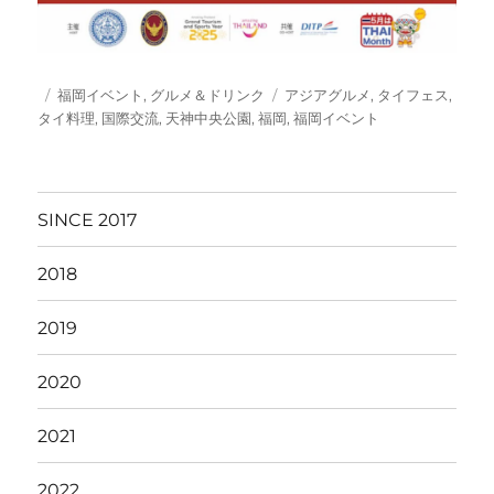
投
カ
タ
福岡イベント
,
グルメ＆ドリンク
アジアグルメ
,
タイフェス
,
稿
テ
グ
タイ料理
,
国際交流
,
天神中央公園
,
福岡
,
福岡イベント
日:
ゴ
リ
ー
SINCE 2017
2018
2019
2020
2021
2022