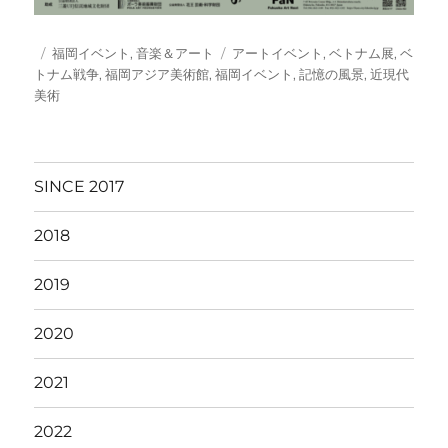
投
カ
タ
福岡イベント
,
音楽＆アート
アートイベント
,
ベトナム展
,
ベ
稿
テ
グ
トナム戦争
,
福岡アジア美術館
,
福岡イベント
,
記憶の風景
,
近現代
日:
ゴ
美術
リ
ー
SINCE 2017
2018
2019
2020
2021
2022